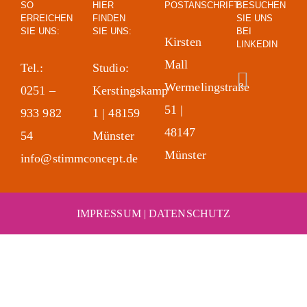
SO
HIER
POSTANSCHRIFT:
BESUCHEN
ERREICHEN
FINDEN
SIE UNS
SIE UNS:
SIE UNS:
BEI
Kirsten
LINKEDIN
Mall
Tel.:
Studio:
Wermelingstraße
0251 –
Kerstingskamp
51 |
933 982
1 | 48159
48147
54
Münster
Münster
info@stimmconcept.de
IMPRESSUM
|
DATENSCHUTZ