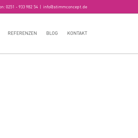
on: 0251 - 933 982 54
|
info@stimmconcept.de
REFERENZEN
BLOG
KONTAKT