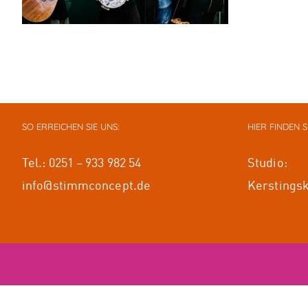
SO ERREICHEN SIE UNS:
HIER FINDEN S
Tel.: 0251 – 933 982 54
Studio:
info@stimmconcept.de
Kerstingsk