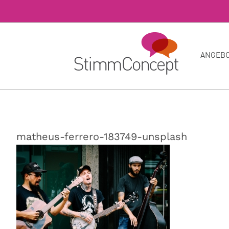
Skip
to
content
ANGEB
matheus-ferrero-183749-unsplash