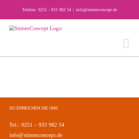
Skip
Telefon: 0251 - 933 982 54
|
info@stimmconcept.de
to
content
SO ERREICHEN SIE UNS:
Tel.: 0251 – 933 982 54
info@stimmconcept.de