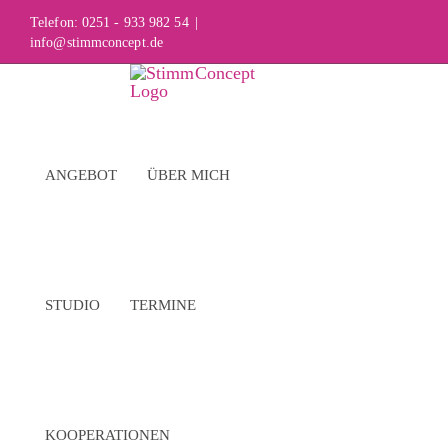
Skip
Telefon: 0251 - 933 982 54
|
info@stimmconcept.de
to
content
ANGEBOT
ÜBER MICH
STUDIO
TERMINE
KOOPERATIONEN