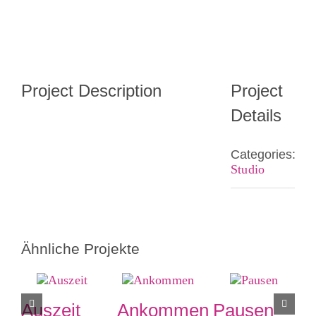
View
Larger
Image
Project Description
Project
Details
Categories:
Studio
Ähnliche Projekte
Auszeit
Ankommen
Pausen