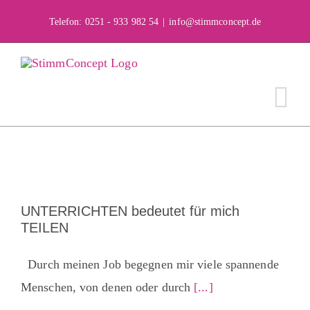
Skip
Telefon: 0251 - 933 982 54
|
info@stimmconcept.de
to
content
UNTERRICHTEN bedeutet für mich
TEILEN
Durch meinen Job begegnen mir viele spannende
Menschen, von denen oder durch
[...]