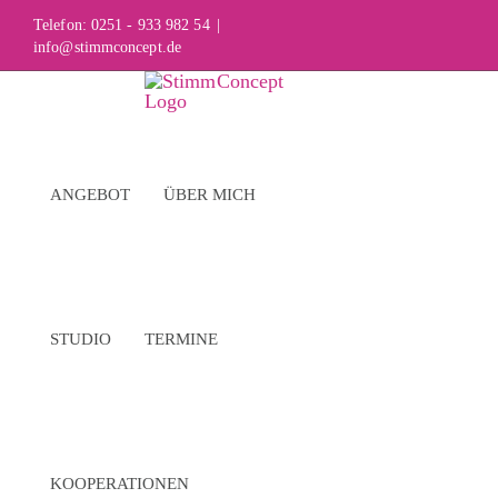
Skip
Telefon: 0251 - 933 982 54
|
info@stimmconcept.de
to
content
ANGEBOT
ÜBER MICH
STUDIO
TERMINE
KOOPERATIONEN