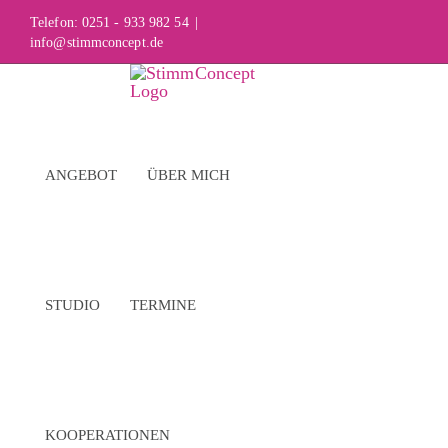
Skip
Telefon: 0251 - 933 982 54
|
info@stimmconcept.de
to
content
ANGEBOT
ÜBER MICH
STUDIO
TERMINE
KOOPERATIONEN